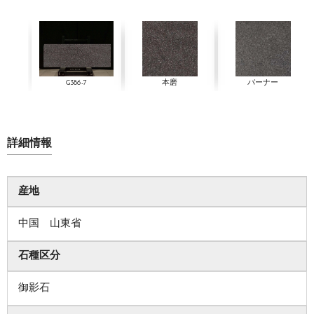
G386-7
本磨
バーナー
詳細情報
産地
中国 山東省
石種区分
御影石