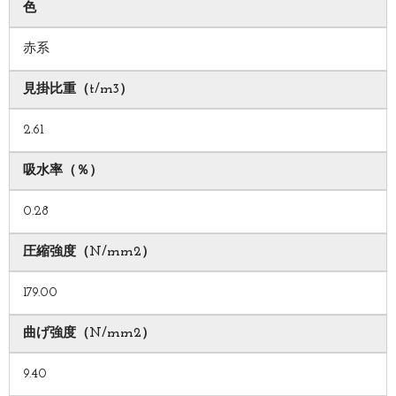
色
赤系
見掛比重（t/m3）
2.61
吸水率（％）
0.28
圧縮強度（N/mm2）
179.00
曲げ強度（N/mm2）
9.40