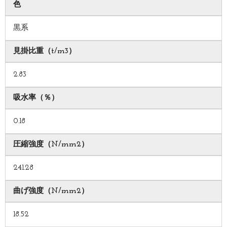
色
黒系
見掛比重（t/m3）
2.83
吸水率（％）
0.18
圧縮強度（N/mm2）
241.28
曲げ強度（N/mm2）
18.52