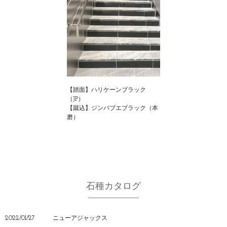
【踏面】ハリケーンブラック
（JP）
【蹴込】ジンバブエブラック（本
磨）
石種カタログ
2022/01/27
ニューアジャックス