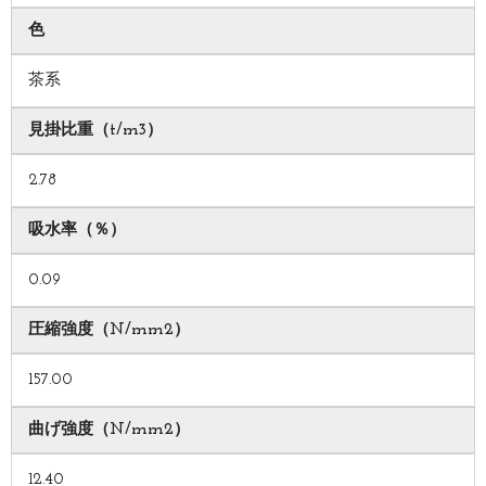
色
茶系
見掛比重（t/m3）
2.78
吸水率（％）
0.09
圧縮強度（N/mm2）
157.00
曲げ強度（N/mm2）
12.40