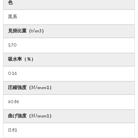
色
黒系
見掛比重（t/m3）
2.70
吸水率（％）
0.26
圧縮強度（N/mm2）
60.86
曲げ強度（N/mm2）
13.82