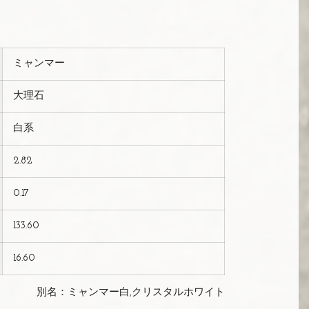
ミャンマー
大理石
白系
2.82
0.17
133.60
16.60
別名：ミャンマー白,クリスタルホワイト