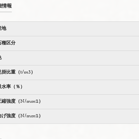
細情報
産地
石種区分
色
見掛比重（t/m3）
吸水率（％）
圧縮強度（N/mm2）
曲げ強度（N/mm2）