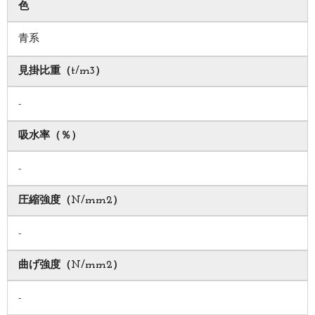
色
青系
見掛比重（t/m3）
-
吸水率（％）
-
圧縮強度（N/mm2）
-
曲げ強度（N/mm2）
-