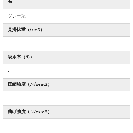
色
グレー系
見掛比重（t/m3）
-
吸水率（％）
-
圧縮強度（N/mm2）
-
曲げ強度（N/mm2）
-