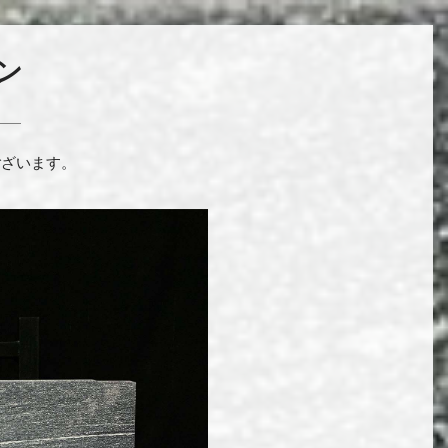
ン
ございます。