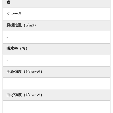
色
グレー系
見掛比重（t/m3）
-
吸水率（％）
-
圧縮強度（N/mm2）
-
曲げ強度（N/mm2）
-