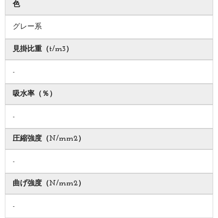
色
グレー系
見掛比重（t/m3）
-
吸水率（％）
-
圧縮強度（N/mm2）
-
曲げ強度（N/mm2）
-