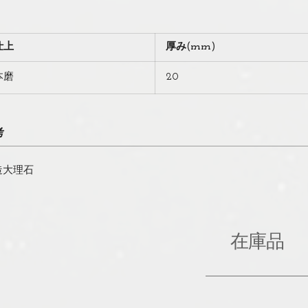
仕上
厚み(mm)
本磨
20
考
造大理石
在庫品