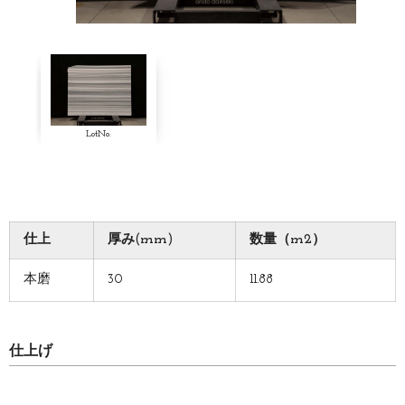
LotNo.
仕上
厚み(mm)
数量（m2）
本磨
30
11.88
仕上げ