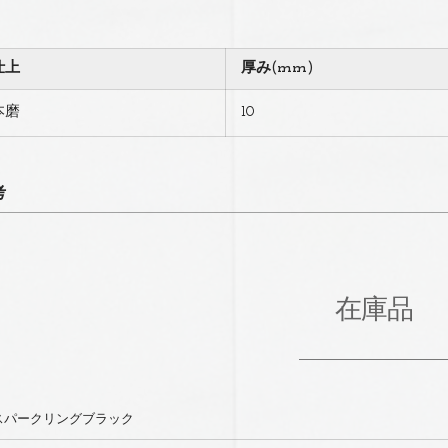
仕上
厚み(mm)
本磨
10
考
在庫品
スパークリングブラック