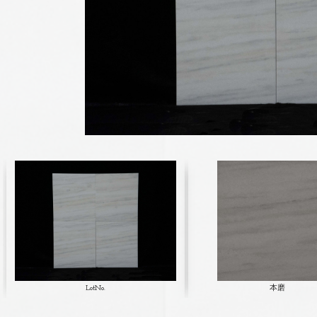
LotNo.
本磨