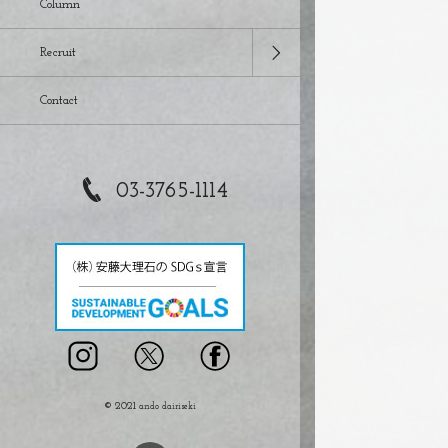
Column
Recruit
Contact
03-3765-1114
© 2021
ando dairiseki