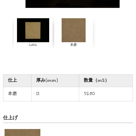
LotNo.
本磨
仕上
厚み(mm)
数量（m2）
本磨
13
52.80
仕上げ