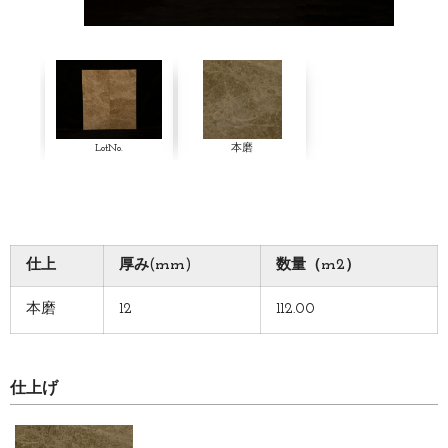
LotNo.
本磨
仕上
厚み(mm)
数量（m2）
本磨
12
112.00
仕上げ